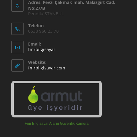
Adres: Fevzi Çakmak mah. Malazgirt Cad.
No:27/B
Pendik/İSTANBUL
Telefon
0538 960 23 70
Email:
Opens
fmrbilgisayar
in
your
Website:
application
fmrbilgisayar.com
Fmr Bilgisayar Alarm Güvenlik Kamera