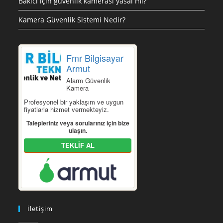
Bakıcı için güvenlik kamerası yasal mı?
Kamera Güvenlik Sistemi Nedir?
Fmr Bilgisayar
Armut
Alarm Güvenlik
Kamera
Profesyonel bir yaklaşım ve uygun
fiyatlarla hizmet vermekteyiz.
Talepleriniz veya sorularınız için bize
ulaşın.
TEKLİF AL
İletişim