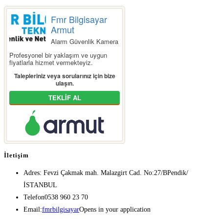
Fmr Bilgisayar
Armut
Alarm Güvenlik Kamera
Profesyonel bir yaklaşım ve uygun
fiyatlarla hizmet vermekteyiz.
Talepleriniz veya sorularınız için bize
ulaşın.
TEKLİF AL
İletişim
Adres: Fevzi Çakmak mah. Malazgirt Cad. No:27/B
Pendik/
İSTANBUL
Telefon
0538 960 23 70
Email:
fmrbilgisayar
Opens in your application