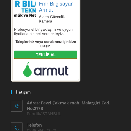
Fmr Bilgisayar
Armut
Alarm Güvenlik
Kamera
Profesyonel bir yaklaşım ve uygun
fiyatlarla hizmet vermekteyiz.
Talepleriniz veya sorularınız için bize
ulaşın.
TEKLİF AL
İletişim
Adres: Fevzi Çakmak mah. Malazgirt Cad.
No:27/B
Pendik/İSTANBUL
Telefon
0538 960 23 70