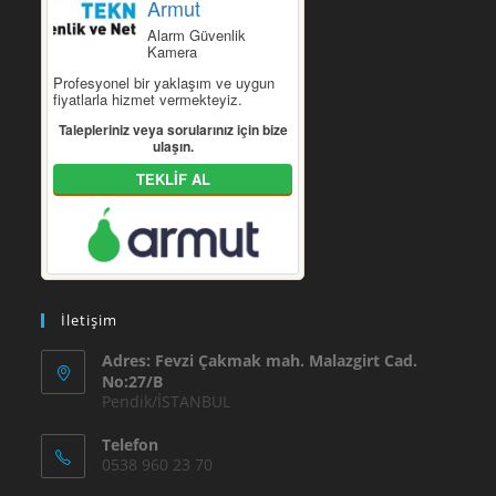
Armut
Alarm Güvenlik
Kamera
Profesyonel bir yaklaşım ve uygun
fiyatlarla hizmet vermekteyiz.
Talepleriniz veya sorularınız için bize
ulaşın.
TEKLİF AL
İletişim
Adres: Fevzi Çakmak mah. Malazgirt Cad.
No:27/B
Pendik/İSTANBUL
Telefon
0538 960 23 70