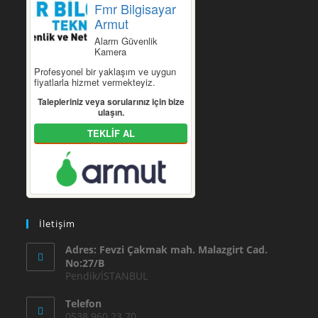
Fmr Bilgisayar
Armut
Alarm Güvenlik
Kamera
Profesyonel bir yaklaşım ve uygun
fiyatlarla hizmet vermekteyiz.
Talepleriniz veya sorularınız için bize
ulaşın.
TEKLİF AL
İletişim
Adres: Fevzi Çakmak mah. Malazgirt Cad.
No:27/B
Pendik/İSTANBUL
Telefon
0538 960 23 70