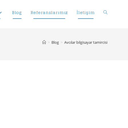
Blog
Referanslarımız
İletişim
Toggle
website
>
Blog
>
Avcılar bilgisayar tamircisi
search