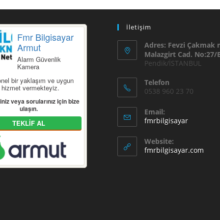
İletişim
Fmr Bilgisayar
Adres: Fevzi Çakmak 
Armut
Malazgirt Cad. No:27/
Alarm Güvenlik
Pendik/İSTANBUL
Kamera
nel bir yaklaşım ve uygun
Telefon
la hizmet vermekteyiz.
0538 960 23 70
iniz veya sorularınız için bize
ulaşın.
Email:
Opens
fmrbilgisayar
TEKLİF AL
in
your
Website:
applicati
fmrbilgisayar.com