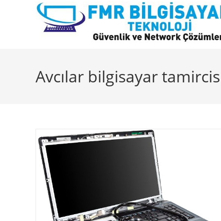
Skip
to
content
Avcılar bilgisayar tamircis